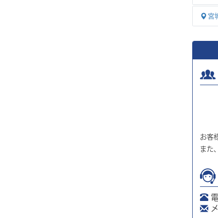
宮
お客
また