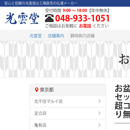
安心と信頼の光雲堂は工場直売の仏壇メーカー
受付時間
9:00 ～ 18:00
【年中無休】
048-933-1051
ご相談はお気軽に
お電話
ください
光雲堂
店舗案内
静岡県の店舗
お
お
東京都
セッ
北千住マルイ店
超
り
足立店
亀有店