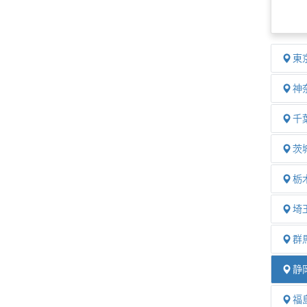
東
神
千
茨
栃
埼
群
静
福