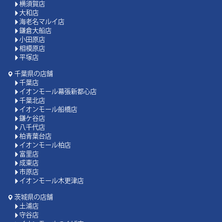
横須賀店
大和店
海老名マルイ店
鎌倉大船店
小田原店
相模原店
平塚店
千葉県の店舗
千葉店
イオンモール幕張新都心店
千葉北店
イオンモール船橋店
鎌ケ谷店
八千代店
柏青葉台店
イオンモール柏店
富里店
成東店
市原店
イオンモール木更津店
茨城県の店舗
土浦店
守谷店