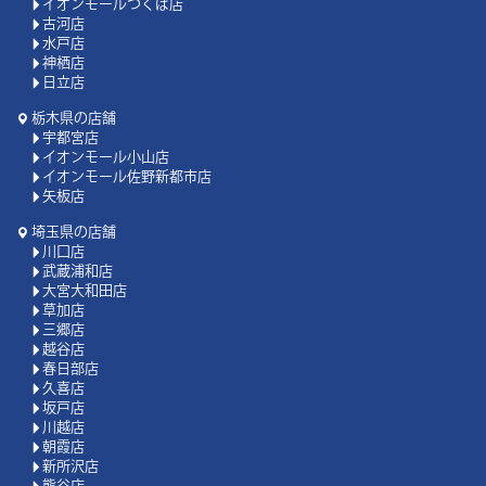
イオンモールつくば店
古河店
水戸店
神栖店
日立店
栃木県の店舗
宇都宮店
イオンモール小山店
イオンモール佐野新都市店
矢板店
埼玉県の店舗
川口店
武蔵浦和店
大宮大和田店
草加店
三郷店
越谷店
春日部店
久喜店
坂戸店
川越店
朝霞店
新所沢店
熊谷店