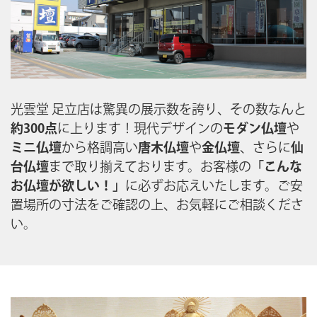
光雲堂 足立店は驚異の展示数を誇り、その数なんと
約300点
に上ります！現代デザインの
モダン仏壇
や
ミニ仏壇
から格調高い
唐木仏壇
や
金仏壇
、さらに
仙
台仏壇
まで取り揃えております。お客様の
「こんな
お仏壇が欲しい！」
に必ずお応えいたします。ご安
置場所の寸法をご確認の上、お気軽にご相談くださ
い。