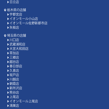
日立店
栃木県の店舗
宇都宮店
イオンモール小山店
イオンモール佐野新都市店
矢板店
埼玉県の店舗
川口店
武蔵浦和店
大宮大和田店
草加店
三郷店
越谷店
春日部店
久喜店
坂戸店
川越店
朝霞店
新所沢店
熊谷店
上尾店
イオンモール上尾店
鴻巣店