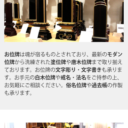
お位牌
は魂が宿るものとされており、最新の
モダン
位牌
から洗練された
塗位牌
や
唐木位牌
まで取り揃え
ております。お位牌の
文字彫り
・
文字書き
も承りま
す。お手元の
白木位牌
や
戒名
・
法名
をご持参の上、
お気軽にご相談ください。
俗名位牌
や
過去帳
の作製
も承ります。