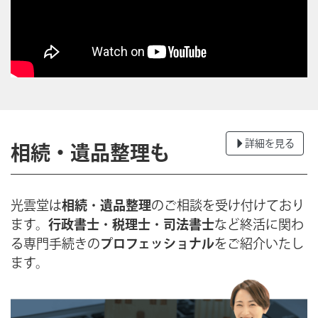
詳細を見る
相続・遺品整理も
光雲堂は
相続
・
遺品整理
のご相談を受け付けており
ます。
行政書士
・
税理士
・
司法書士
など終活に関わ
る専門手続きの
プロフェッショナル
をご紹介いたし
ます。