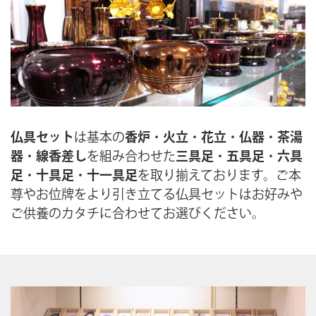
仏具セット
は基本の
香炉
・
火立
・
花立
・
仏器
・
茶湯
器
・
線香差し
を組み合わせた
三具足
・
五具足
・
六具
足
・
十具足
・
十一具足
を取り揃えております。ご本
尊やお位牌をより引き立てる仏具セットはお好みや
ご供養のカタチに合わせてお選びください。