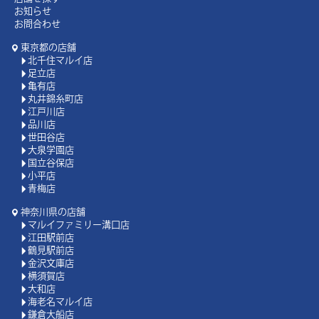
お知らせ
お問合わせ
東京都の店舗
北千住マルイ店
足立店
亀有店
丸井錦糸町店
江戸川店
品川店
世田谷店
大泉学園店
国立谷保店
小平店
青梅店
神奈川県の店舗
マルイファミリー溝口店
江田駅前店
鶴見駅前店
金沢文庫店
横須賀店
大和店
海老名マルイ店
鎌倉大船店