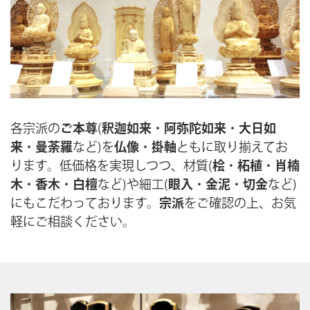
各宗派の
ご本尊
(
釈迦如来
・
阿弥陀如来
・
大日如
来
・
曼荼羅
など)を
仏像
・
掛軸
ともに取り揃えてお
ります。低価格を実現しつつ、材質(
桧
・
柘植
・
肖楠
木
・
香木
・
白檀
など)や細工(
眼入
・
金泥
・
切金
など)
にもこだわっております。
宗派
をご確認の上、お気
軽にご相談ください。