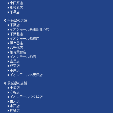
小田原店
相模原店
平塚店
千葉県の店舗
千葉店
イオンモール幕張新都心店
千葉北店
イオンモール船橋店
鎌ケ谷店
八千代店
柏青葉台店
イオンモール柏店
富里店
成東店
市原店
イオンモール木更津店
茨城県の店舗
土浦店
守谷店
イオンモールつくば店
古河店
水戸店
神栖店