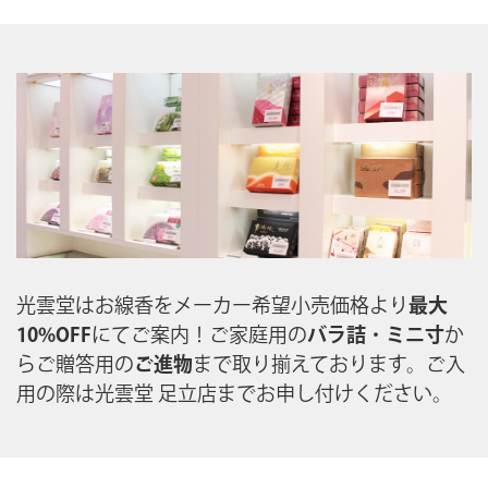
光雲堂はお線香をメーカー希望小売価格より
最大
10%OFF
にてご案内！ご家庭用の
バラ詰
・
ミニ寸
か
らご贈答用の
ご進物
まで取り揃えております。ご入
用の際は光雲堂 足立店までお申し付けください。