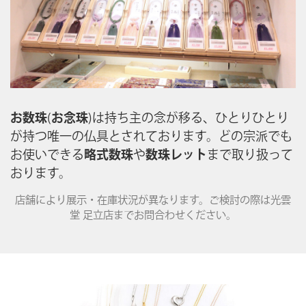
お数珠
(
お念珠
)は持ち主の念が移る、ひとりひとり
が持つ唯一の仏具とされております。どの宗派でも
お使いできる
略式数珠
や
数珠レット
まで取り扱って
おります。
店舗により展示・在庫状況が異なります。ご検討の際は光雲
堂 足立店までお問合わせください。