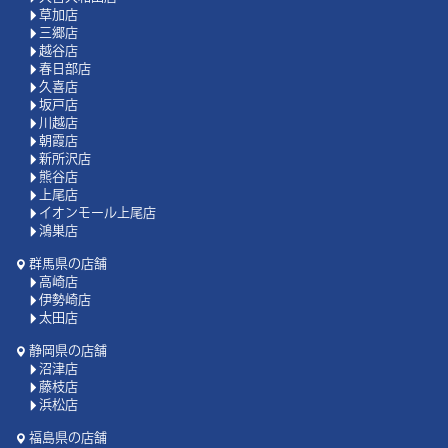
草加店
三郷店
越谷店
春日部店
久喜店
坂戸店
川越店
朝霞店
新所沢店
熊谷店
上尾店
イオンモール上尾店
鴻巣店
群馬県の店舗
高崎店
伊勢崎店
太田店
静岡県の店舗
沼津店
藤枝店
浜松店
福島県の店舗