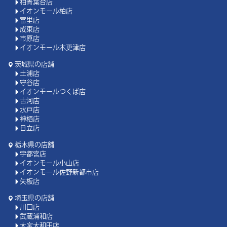
柏青葉台店
イオンモール柏店
富里店
成東店
市原店
イオンモール木更津店
茨城県の店舗
土浦店
守谷店
イオンモールつくば店
古河店
水戸店
神栖店
日立店
栃木県の店舗
宇都宮店
イオンモール小山店
イオンモール佐野新都市店
矢板店
埼玉県の店舗
川口店
武蔵浦和店
大宮大和田店