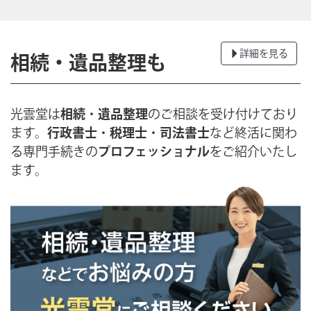
詳細を見る
相続・遺品整理も
光雲堂は
相続
・
遺品整理
のご相談を受け付けており
ます。
行政書士
・
税理士
・
司法書士
など終活に関わ
る専門手続きの
プロフェッショナル
をご紹介いたし
ます。