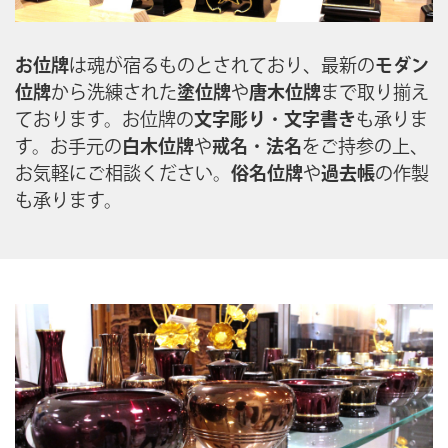
お位牌
は魂が宿るものとされており、最新の
モダン
位牌
から洗練された
塗位牌
や
唐木位牌
まで取り揃え
ております。お位牌の
文字彫り
・
文字書き
も承りま
す。お手元の
白木位牌
や
戒名
・
法名
をご持参の上、
お気軽にご相談ください。
俗名位牌
や
過去帳
の作製
も承ります。