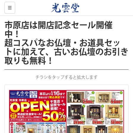
市原店は開店記念セール開催
中！
超コスパなお仏壇・お道具セッ
トに加えて、古いお仏壇のお引き
取りも無料！
チラシをタップすると拡大します