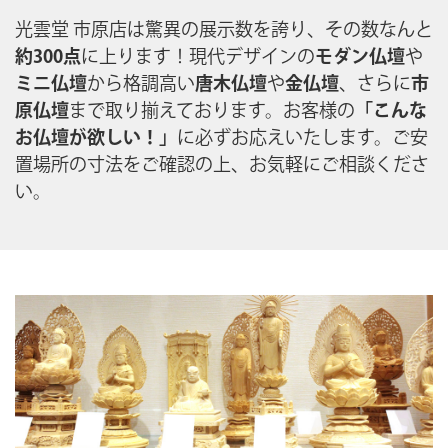
光雲堂 市原店は驚異の展示数を誇り、その数なんと
約300点
に上ります！現代デザインの
モダン仏壇
や
ミニ仏壇
から格調高い
唐木仏壇
や
金仏壇
、さらに
市
原仏壇
まで取り揃えております。お客様の
「こんな
お仏壇が欲しい！」
に必ずお応えいたします。ご安
置場所の寸法をご確認の上、お気軽にご相談くださ
い。