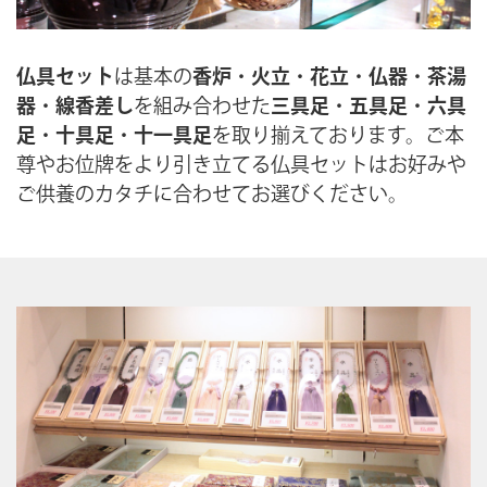
仏具セット
は基本の
香炉
・
火立
・
花立
・
仏器
・
茶湯
器
・
線香差し
を組み合わせた
三具足
・
五具足
・
六具
足
・
十具足
・
十一具足
を取り揃えております。ご本
尊やお位牌をより引き立てる仏具セットはお好みや
ご供養のカタチに合わせてお選びください。