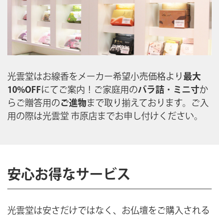
光雲堂はお線香をメーカー希望小売価格より
最大
10%OFF
にてご案内！ご家庭用の
バラ詰
・
ミニ寸
か
らご贈答用の
ご進物
まで取り揃えております。ご入
用の際は光雲堂 市原店までお申し付けください。
安心お得なサービス
光雲堂は安さだけではなく、お仏壇をご購入される