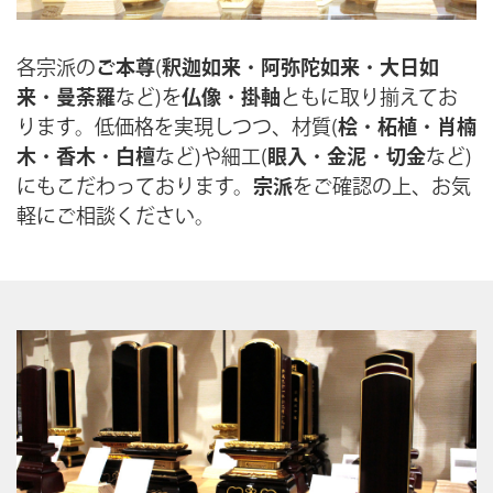
各宗派の
ご本尊
(
釈迦如来
・
阿弥陀如来
・
大日如
来
・
曼荼羅
など)を
仏像
・
掛軸
ともに取り揃えてお
ります。低価格を実現しつつ、材質(
桧
・
柘植
・
肖楠
木
・
香木
・
白檀
など)や細工(
眼入
・
金泥
・
切金
など)
にもこだわっております。
宗派
をご確認の上、お気
軽にご相談ください。