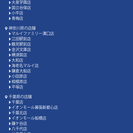
大泉学園店
国立谷保店
小平店
青梅店
神奈川県の店舗
マルイファミリー溝口店
江田駅前店
鶴見駅前店
金沢文庫店
横須賀店
大和店
海老名マルイ店
鎌倉大船店
小田原店
相模原店
平塚店
千葉県の店舗
千葉店
イオンモール幕張新都心店
千葉北店
イオンモール船橋店
鎌ケ谷店
八千代店